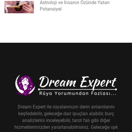
Astroloji ve İnsanın Özünde Yatan
Potansiyel
Dream Expert ile rüyalarınızın derin anlamlarını
keşfedebilir, geleceğe dair ipuçları alabilir, burç
analizlerini inceleyebilir, tarot falı gibi diğer
hizmetlerimizden yararlanabilirsiniz. Geleceğe ışık