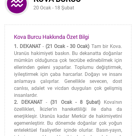
20 Ocak - 18 Şubat
Kova Burcu Hakkında Özet Bilgi
1. DEKANAT
-
(21 Ocak - 30 Ocak)
Tam bir Kova.
Uranüs hakimiyeti baskın. Bu dekanatta doğanlar
mümkün olduğunca çok tecrübe edinebilmek için
ellerinden geleni yaparlar. Toplumu değiştirmek,
iyileştirmek için çaba harcarlar. Doğayı ve insanı
anlamaya çalışırlar. Genellikle sevecen, dost
canlısı, adalet ve vicdan duyguları çok gelişmiş
insanlardır.
2. DEKANAT
-
(31 Ocak - 8 Şubat)
Kova'nın
özellikleri, İkizler'in hareketliliği ile daha da
enerjikleşir. Uranüs kadar Merkür de hakimiyetini
egemenleştirir. Bu dönemde doğanlar çok yoğun
entelektüel faaliyetler içinde olurlar. Basın-yayın,