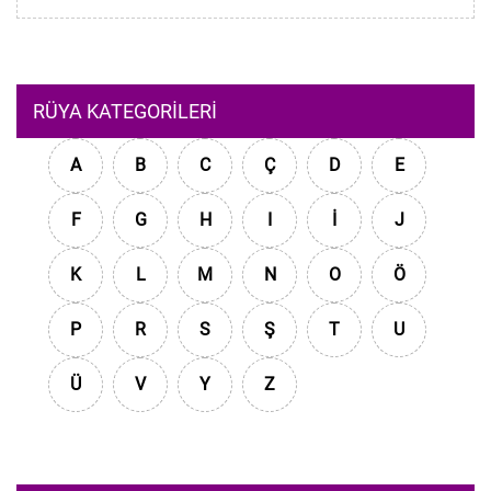
RÜYA KATEGORILERI
A
B
C
Ç
D
E
F
G
H
I
İ
J
K
L
M
N
O
Ö
P
R
S
Ş
T
U
Ü
V
Y
Z