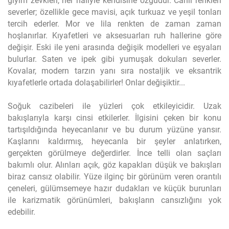
giyim zevkleri, her haliyle kendisine özgüdür. Canlı renkleri
severler; özellikle gece mavisi, açık turkuaz ve yeşil tonları
tercih ederler. Mor ve lila renkten de zaman zaman
hoşlanırlar. Kıyafetleri ve aksesuarları ruh hallerine göre
değişir. Eski ile yeni arasında değişik modelleri ve eşyaları
bulurlar. Saten ve ipek gibi yumuşak dokuları severler.
Kovalar, modern tarzın yanı sıra nostaljik ve eksantrik
kıyafetlerle ortada dolaşabilirler! Onlar değişiktir...
Soğuk cazibeleri ile yüzleri çok etkileyicidir. Uzak
bakışlarıyla karşı cinsi etkilerler. İlgisini çeken bir konu
tartışıldığında heyecanlanır ve bu durum yüzüne yansır.
Kaşlarını kaldırmış, heyecanla bir şeyler anlatırken,
gerçekten görülmeye değerdirler. İnce telli olan saçları
bakımlı olur. Alınları açık, göz kapakları düşük ve bakışları
biraz cansız olabilir. Yüze ilginç bir görünüm veren orantılı
çeneleri, gülümsemeye hazır dudakları ve küçük burunları
ile karizmatik görünümleri, bakışların cansızlığını yok
edebilir.