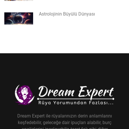
Astrolojinin Büyülü Dünyası
Dream Expert ile rüyalarınızın derin anlamlarını
keşfedebilir, geleceğe dair ipuçları alabilir, burç