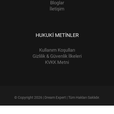
Bloglar
İletişim
HUKUKI METINLER
Kullanım Koşulları
Gizlilik & Güvenlik İlkeleri
KVKK Metni
© Copyright 2026 | Dream Expert | Tüm Hakları Saklıdır.