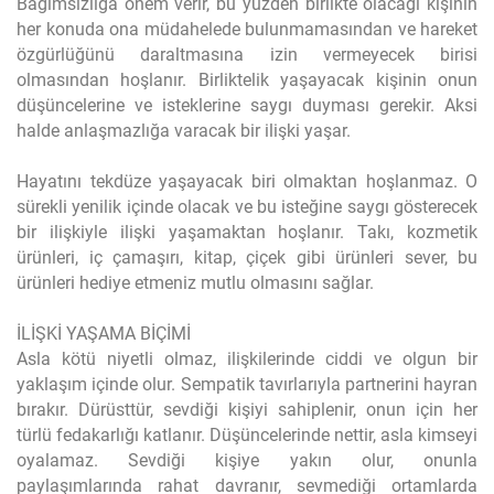
Bağımsızlığa önem verir, bu yüzden birlikte olacağı kişinin
her konuda ona müdahelede bulunmamasından ve hareket
özgürlüğünü daraltmasına izin vermeyecek birisi
olmasından hoşlanır. Birliktelik yaşayacak kişinin onun
düşüncelerine ve isteklerine saygı duyması gerekir. Aksi
halde anlaşmazlığa varacak bir ilişki yaşar.
Hayatını tekdüze yaşayacak biri olmaktan hoşlanmaz. O
sürekli yenilik içinde olacak ve bu isteğine saygı gösterecek
bir ilişkiyle ilişki yaşamaktan hoşlanır. Takı, kozmetik
ürünleri, iç çamaşırı, kitap, çiçek gibi ürünleri sever, bu
ürünleri hediye etmeniz mutlu olmasını sağlar.
İLİŞKİ YAŞAMA BİÇİMİ
Asla kötü niyetli olmaz, ilişkilerinde ciddi ve olgun bir
yaklaşım içinde olur. Sempatik tavırlarıyla partnerini hayran
bırakır. Dürüsttür, sevdiği kişiyi sahiplenir, onun için her
türlü fedakarlığı katlanır. Düşüncelerinde nettir, asla kimseyi
oyalamaz. Sevdiği kişiye yakın olur, onunla
paylaşımlarında rahat davranır, sevmediği ortamlarda