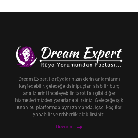
Dream Expert ile rüyalarınızın derin anlamlarını
keşfedebilir, geleceğe dair ipuçları alabilir, burç
analizlerini inceleyebilir, tarot falı gibi diğer
hizmetlerimizden yararlanabilirsiniz. Geleceğe ışık
tutan bu platformda aynı zamanda, içsel keşifler
yapabilir ve rehberlik alabilirsiniz.
Devamı...