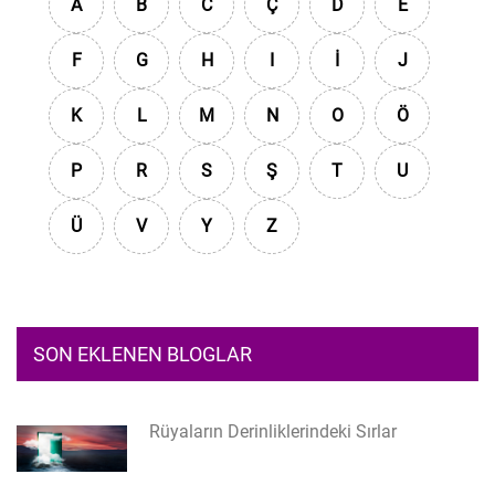
A
B
C
Ç
D
E
F
G
H
I
İ
J
K
L
M
N
O
Ö
P
R
S
Ş
T
U
Ü
V
Y
Z
SON EKLENEN BLOGLAR
Rüyaların Derinliklerindeki Sırlar