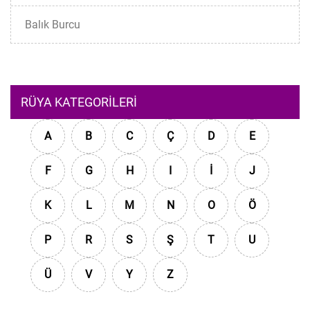
Balık Burcu
RÜYA KATEGORILERI
A
B
C
Ç
D
E
F
G
H
I
İ
J
K
L
M
N
O
Ö
P
R
S
Ş
T
U
Ü
V
Y
Z